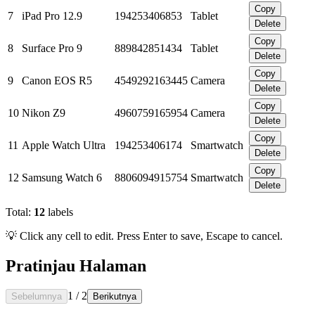
Copy
7
iPad Pro 12.9
194253406853
Tablet
Delete
Copy
8
Surface Pro 9
889842851434
Tablet
Delete
Copy
9
Canon EOS R5
4549292163445
Camera
Delete
Copy
10
Nikon Z9
4960759165954
Camera
Delete
Copy
11
Apple Watch Ultra
194253406174
Smartwatch
Delete
Copy
12
Samsung Watch 6
8806094915754
Smartwatch
Delete
Total:
12
labels
💡 Click any cell to edit. Press Enter to save, Escape to cancel.
Pratinjau Halaman
1
/
2
Sebelumnya
Berikutnya