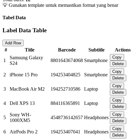
💡 Gunakan template untuk memastikan format yang benar
Tabel Data
Label Data Table
Add Row
#
Title
Barcode
Subtitle
Actions
Samsung Galaxy
Copy
1
8801643674068
Smartphone
S24
Delete
Copy
2
iPhone 15 Pro
194253404825
Smartphone
Delete
Copy
3
MacBook Air M2
194252710586
Laptop
Delete
Copy
4
Dell XPS 13
884116365891
Laptop
Delete
Sony WH-
Copy
5
4548736142657
Headphones
1000XM5
Delete
Copy
6
AirPods Pro 2
194253407041
Headphones
Delete