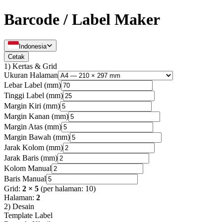
Barcode / Label Maker
Indonesia
Cetak
1) Kertas & Grid
Ukuran Halaman
Lebar Label (mm)
Tinggi Label (mm)
Margin Kiri (mm)
Margin Kanan (mm)
Margin Atas (mm)
Margin Bawah (mm)
Jarak Kolom (mm)
Jarak Baris (mm)
Kolom Manual
Baris Manual
Grid:
2 × 5
(per halaman: 10)
Halaman:
2
2) Desain
Template Label