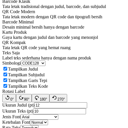
Barcode Klasik
Tata letak tradisional dengan judul, barcode, dan subjudul
QR Code Modern
Tata letak modern dengan QR code dan tipografi bersih
Barcode Minimal
Desain minimal bersih hanya dengan barcode
Kartu Produk
Gaya kartu dengan judul dan barcode yang menonjol
QR Kompak
Tata letak QR code yang hemat ruang
Teks Saja
Label teks sederhana hanya dengan nama produk
Simbologi
Tampilkan Judul
Tampilkan Subjudul
Tampilkan Garis Tepi
Tampilkan Teks Kode
Rotasi Label
0°
90°
180°
270°
Ukuran Judul (pt)
Ukuran Teks (pt)
Jenis Font
Ketebalan Font
Rata Teks